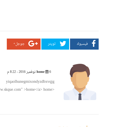
فيسبوك
تويتر
جوجل+
6 نوفمبر 2016 - 8:22 م
home
yiqaolhunegmixondyzdbxvqjg
home
<a href="https://www.skque.com" >home</a>