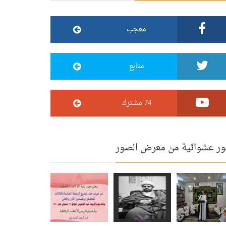
معجب
متابع
74 مشترك
ر عشوائية من معرض الصور