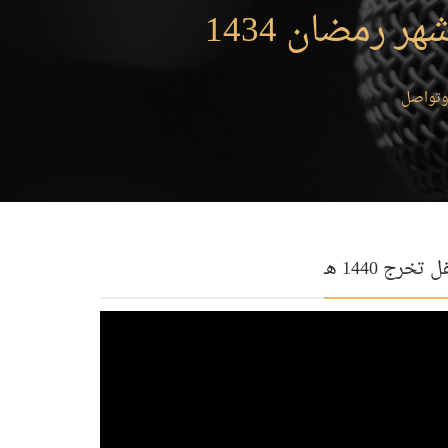
رمضان 1434
وتواصل
 تخرج 1440 هـ