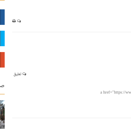
تعليق
صو