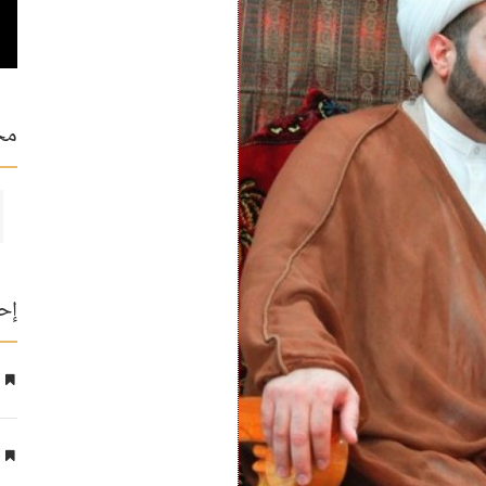
مح
إح
ع
ا