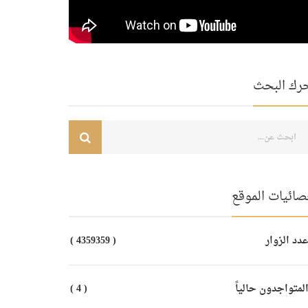
رك البحث
صائيات الموقع
دد الزوار
( 4359359 )
لمتواجدون حالياً
( 4 )