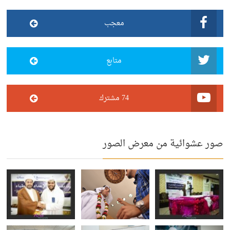
معجب
متابع
74 مشترك
صور عشوائية من معرض الصور