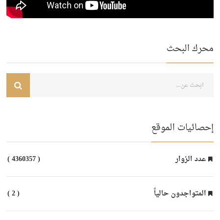
محرك البحث
إحصائيات الموقع
عدد الزوار
( 4360357 )
المتواجدون حالياً
( 2 )