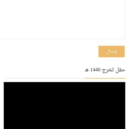
إرسال
حفل تخرج 1440 هـ