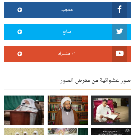
معجب
متابع
74 مشترك
صور عشوائية من معرض الصور