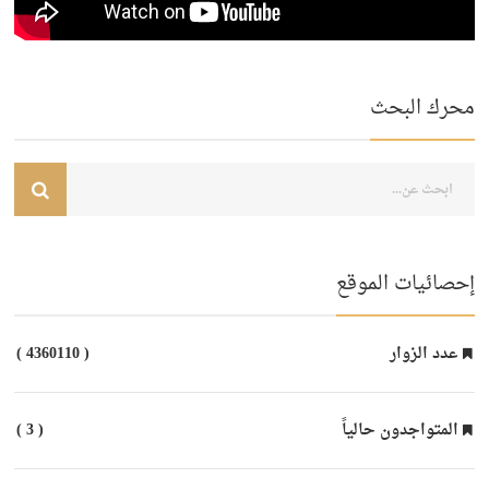
محرك البحث
إحصائيات الموقع
عدد الزوار
( 4360110 )
المتواجدون حالياً
( 3 )