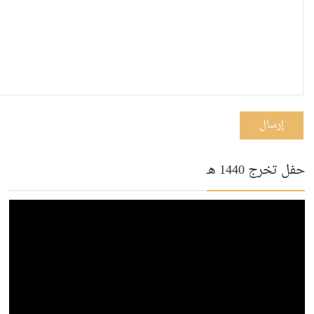
إرسال
حفل تخرج 1440 هـ