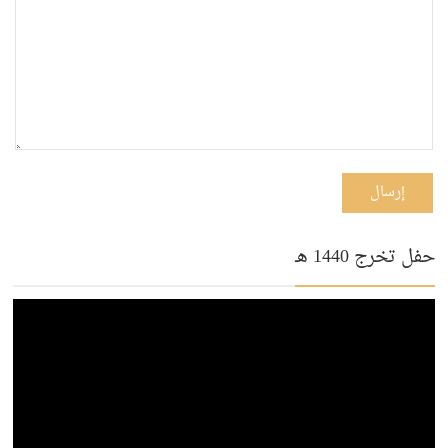
إرسال
حفل تخرج 1440 هـ