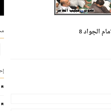
مح
إح
ع
ا