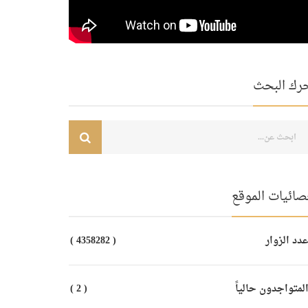
رك البحث
صائيات الموقع
دد الزوار
( 4358282 )
لمتواجدون حالياً
( 2 )