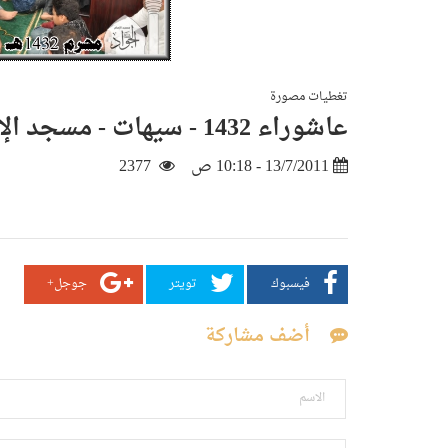
تغطيات مصورة
عاشوراء 1432 - سيهات - مسجد الإمام الجواد 8
13/7/2011 - 10:18 ص
2377
فيسبوك
تويتر
جوجل+
أضف مشاركة