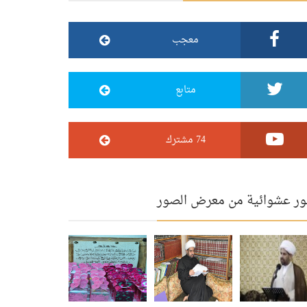
معجب
متابع
74 مشترك
ر عشوائية من معرض الصور