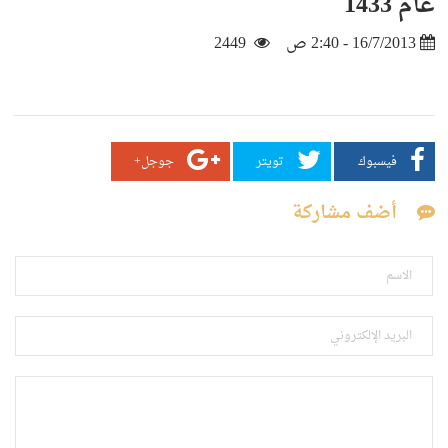
عام 1433
16/7/2013 - 2:40 ص
2449
فيسبوك
تويتر
جوجل+
أضف مشاركة