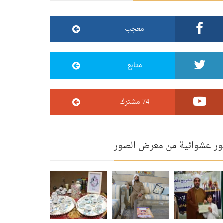
معجب
متابع
74 مشترك
ر عشوائية من معرض الصور