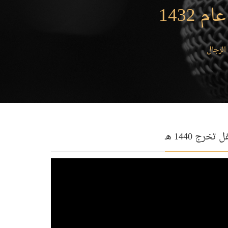
1432
الرجال
 تخرج 1440 هـ