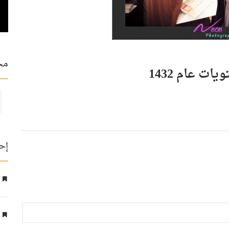
مح
ت عام 1432
إح
ع
ا