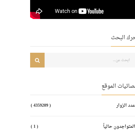
رك البحث
صائيات الموقع
دد الزوار
( 4359209 )
لمتواجدون حالياً
( 1 )