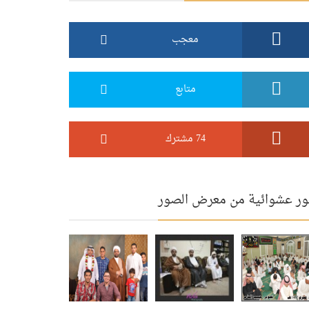
معجب
متابع
74 مشترك
ر عشوائية من معرض الصور