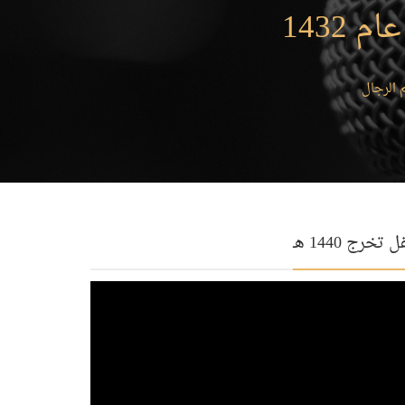
1432
 الرجال
 تخرج 1440 هـ