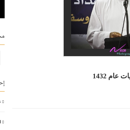
مح
عام 1432
إح
عد
ال