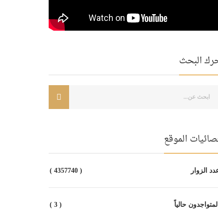
رك البحث
صائيات الموقع
د الزوار
( 4357740 )
متواجدون حالياً
( 3 )