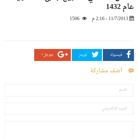
عام 1432
11/7/2013 - 2:16 م
1506
فيسبوك
تويتر
جوجل+
أضف مشاركة