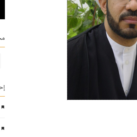
مح
إح
ع
ا