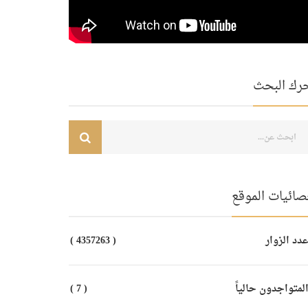
رك البحث
صائيات الموقع
دد الزوار
( 4357263 )
لمتواجدون حالياً
( 7 )