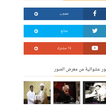
معجب
متابع
74 مشترك
ر عشوائية من معرض الصور