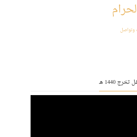
حرام
 وتواصل
 تخرج 1440 هـ