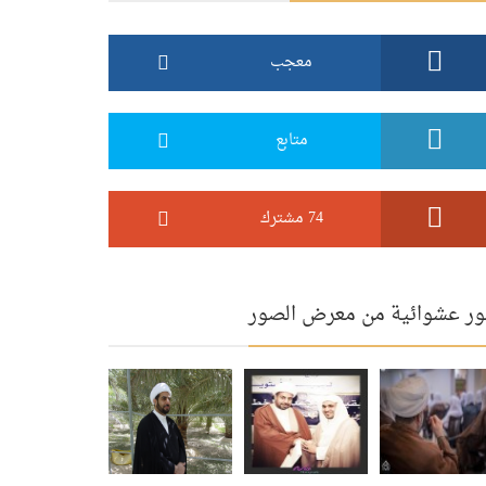
معجب
متابع
74 مشترك
ر عشوائية من معرض الصور