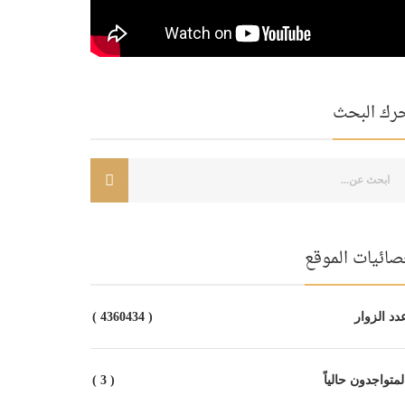
رك البحث
صائيات الموقع
د الزوار
( 4360434 )
متواجدون حالياً
( 3 )